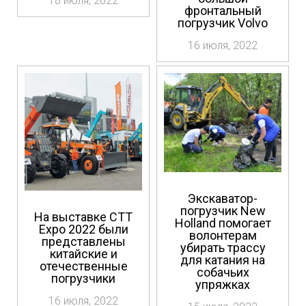
18 июля, 2022
фронтальный
погрузчик Volvo
16 июля, 2022
Экскаватор-
погрузчик New
На выставке CTT
Holland помогает
Expo 2022 были
волонтерам
представлены
убирать трассу
китайские и
для катания на
отечественные
собачьих
погрузчики
упряжках
16 июля, 2022