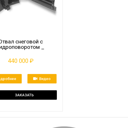
Отвал снеговой с
идроповоротом _
440 000
₽
одробнее
Видео
ЗАКАЗАТЬ