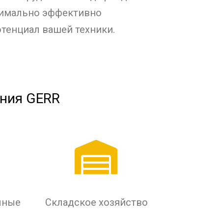
симально эффективно
тенциал вашей техники.
ания GERR
чные
Складское хозяйство