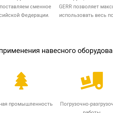
 поставляем сменное
GERR
позволяет мак
сийской Федерации.
использовать весь по
применения навесного оборудов
ная промышленность
Погрузочно-разгрузо
работы