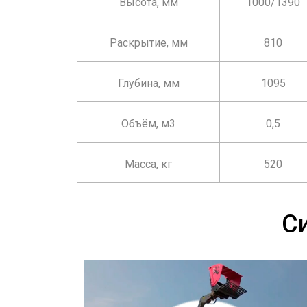
Высота, мм
1000/1390
Раскрытие, мм
810
Глубина, мм
1095
Объём, м3
0,5
Масса, кг
520
С