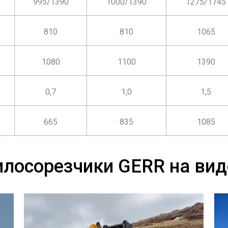
995/1390
1000/1390
1275/1745
810
810
1065
1080
1100
1390
0,7
1,0
1,5
665
835
1085
илосорезчики GERR на вид