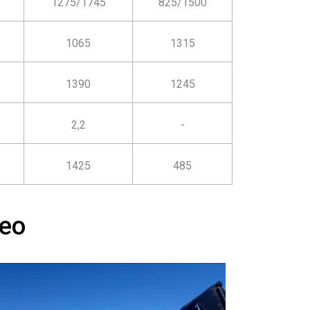
1275/1745
825/1500
1065
1315
1390
1245
2,2
-
1425
485
ео