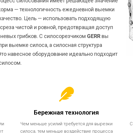
процесс силосования имеет решающее значение
корма — технологичность ежедневной выемки
 качество. Цель — использовать подходящую
 среза чистой и ровной, предотвращая доступ
сневых грибков. С силосорезчиком
GERR
вы
ри выемке силоса, а силосная структура
Это навесное оборудование идеально подходит
силосом.
Бережная технология
ли
Чем меньше усилий требуется для вырезки
С
ет
силоса, тем меньше воздействие процесса